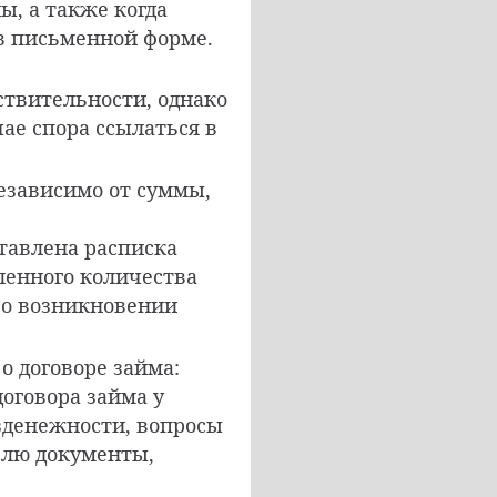
ы, а также когда
в письменной форме.
ствительности, однако
ае спора ссылаться в
езависимо от суммы,
тавлена расписка
ленного количества
 о возникновении
о договоре займа:
оговора займа у
езденежности, вопросы
влю документы,