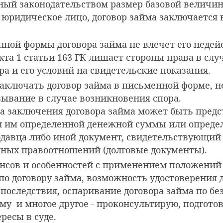
ный законодательством размер базовой величин
 юридическое лицо, договор займа заключается 
ной формы договора займа не влечет его недей
та 1 статьи 163 ГК лишает стороны права в случ
а и его условий на свидетельские показания.
аключать договор займа в письменной форме, н
зывание в случае возникновения спора.
а заключения договора займа может быть предс
 им определенной денежной суммы или опреде
одавца либо иной документ, свидетельствующий
ных правоотношений (долговые документы).
нсов и особенностей с применением положений 
о договору займа, возможность удостоверения д
последствия, оспаривание договора займа по б
му и многое другое - проконсультирую, подгото
ресы в суде.